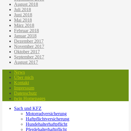
August 2018
Juli 2018
Juni 2018
Mai 2018
März 2018
Februar 2018
Januar 2018
Dezember 2017
November 2017
Oktober 2017
September 2017
August 2017
News
Über mich
Kontakt
Impressum
Datenschutz
twin Homepages
Sach und KFZ
Motorradversicherung
Haftpflichtversicherung
Hundehalterhaftpflicht
Pferdehalterhaftpflicht