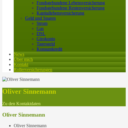
Fondsgebundene Lebensversicherung
Fondsgebundene Rentenversicherung
Kapitallebensversicherung
Geld und Sparen
Strom
Gas
DSL
Girokonto
Tagesgeld
Konsumkredit
News
Über mich
Kontakt
Rollerversicherungen
Oliver Sinnemann
Zu den Kontaktdaten
Oliver Sinnemann
Oliver Sinnemann