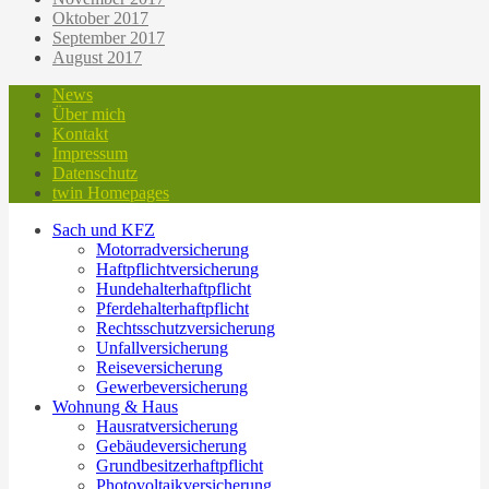
Oktober 2017
September 2017
August 2017
News
Über mich
Kontakt
Impressum
Datenschutz
twin Homepages
Sach und KFZ
Motorradversicherung
Haftpflichtversicherung
Hundehalterhaftpflicht
Pferdehalterhaftpflicht
Rechtsschutzversicherung
Unfallversicherung
Reiseversicherung
Gewerbeversicherung
Wohnung & Haus
Hausratversicherung
Gebäudeversicherung
Grundbesitzerhaftpflicht
Photovoltaikversicherung