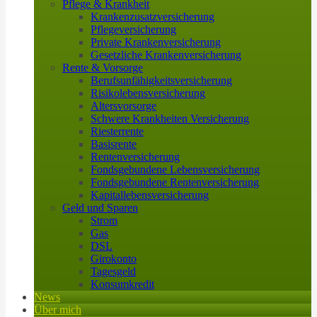
Pflege & Krankheit
Krankenzusatzversicherung
Pflegeversicherung
Private Krankenversicherung
Gesetzliche Krankenversicherung
Rente & Vorsorge
Berufs­unfähigkeitsversicherung
Risikolebensversicherung
Altersvorsorge
Schwere Krankheiten Versicherung
Riesterrente
Basisrente
Rentenversicherung
Fondsgebundene Lebensversicherung
Fondsgebundene Rentenversicherung
Kapitallebensversicherung
Geld und Sparen
Strom
Gas
DSL
Girokonto
Tagesgeld
Konsumkredit
News
Über mich