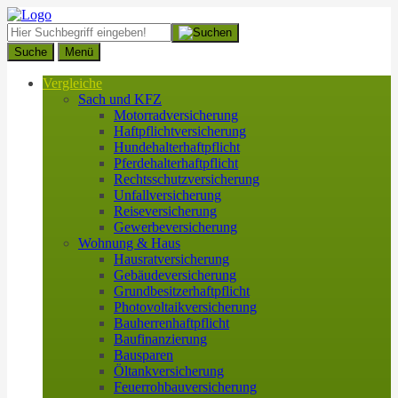
Suche
Menü
Vergleiche
Sach und KFZ
Motorradversicherung
Haftpflichtversicherung
Hundehalterhaftpflicht
Pferdehalterhaftpflicht
Rechtsschutzversicherung
Unfallversicherung
Reiseversicherung
Gewerbeversicherung
Wohnung & Haus
Hausratversicherung
Gebäudeversicherung
Grundbesitzerhaftpflicht
Photovoltaikversicherung
Bauherrenhaftpflicht
Baufinanzierung
Bausparen
Öltankversicherung
Feuerrohbauversicherung