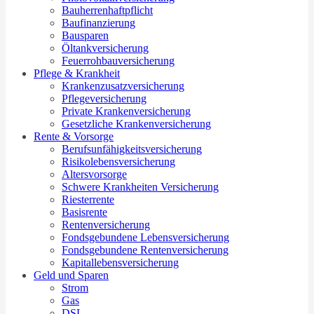
Bauherrenhaftpflicht
Baufinanzierung
Bausparen
Öltankversicherung
Feuerrohbauversicherung
Pflege & Krankheit
Krankenzusatzversicherung
Pflegeversicherung
Private Krankenversicherung
Gesetzliche Krankenversicherung
Rente & Vorsorge
Berufs­unfähigkeitsversicherung
Risikolebensversicherung
Altersvorsorge
Schwere Krankheiten Versicherung
Riesterrente
Basisrente
Rentenversicherung
Fondsgebundene Lebensversicherung
Fondsgebundene Rentenversicherung
Kapitallebensversicherung
Geld und Sparen
Strom
Gas
DSL