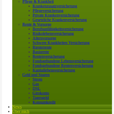
Pflege & Krankheit
Krankenzusatzversicherung
Pflegeversicherung
Private Krankenversicherung
Gesetzliche Krankenversicherung
Rente & Vorsorge
Berufs­unfähigkeitsversicherung
Risikolebensversicherung
Altersvorsorge
Schwere Krankheiten Versicherung
Riesterrente
Basisrente
Rentenversicherung
Fondsgebundene Lebensversicherung
Fondsgebundene Rentenversicherung
Kapitallebensversicherung
Geld und Sparen
Strom
Gas
DSL
Girokonto
Tagesgeld
Konsumkredit
News
Über mich