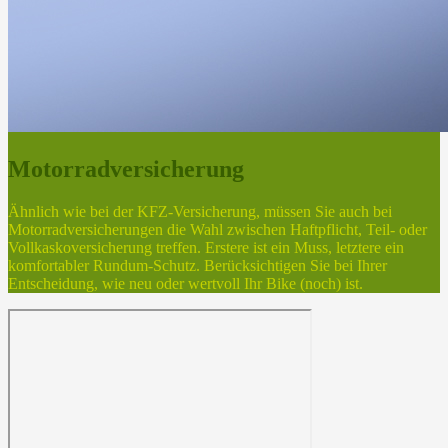
Motorradversicherung
Ähnlich wie bei der KFZ-Versicherung, müssen Sie auch bei
Motorradversicherungen die Wahl zwischen Haftpflicht, Teil- oder
Vollkaskoversicherung treffen. Erstere ist ein Muss, letztere ein
komfortabler Rundum-Schutz. Berücksichtigen Sie bei Ihrer
Entscheidung, wie neu oder wertvoll Ihr Bike (noch) ist.