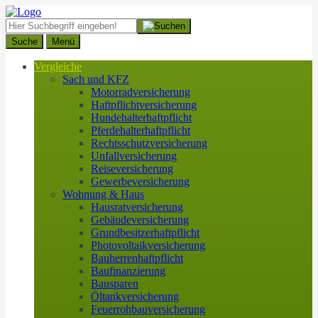
Suche
Menü
Vergleiche
Sach und KFZ
Motorradversicherung
Haftpflichtversicherung
Hundehalterhaftpflicht
Pferdehalterhaftpflicht
Rechtsschutzversicherung
Unfallversicherung
Reiseversicherung
Gewerbeversicherung
Wohnung & Haus
Hausratversicherung
Gebäudeversicherung
Grundbesitzerhaftpflicht
Photovoltaikversicherung
Bauherrenhaftpflicht
Baufinanzierung
Bausparen
Öltankversicherung
Feuerrohbauversicherung