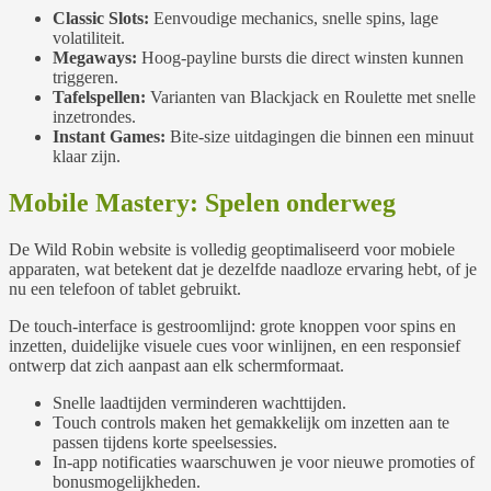
Classic Slots:
Eenvoudige mechanics, snelle spins, lage
volatiliteit.
Megaways:
Hoog‑payline bursts die direct winsten kunnen
triggeren.
Tafelspellen:
Varianten van Blackjack en Roulette met snelle
inzetrondes.
Instant Games:
Bite‑size uitdagingen die binnen een minuut
klaar zijn.
Mobile Mastery: Spelen onderweg
De Wild Robin website is volledig geoptimaliseerd voor mobiele
apparaten, wat betekent dat je dezelfde naadloze ervaring hebt, of je
nu een telefoon of tablet gebruikt.
De touch-interface is gestroomlijnd: grote knoppen voor spins en
inzetten, duidelijke visuele cues voor winlijnen, en een responsief
ontwerp dat zich aanpast aan elk schermformaat.
Snelle laadtijden verminderen wachttijden.
Touch controls maken het gemakkelijk om inzetten aan te
passen tijdens korte speelsessies.
In‑app notificaties waarschuwen je voor nieuwe promoties of
bonusmogelijkheden.