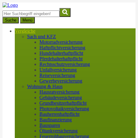
Suche
Menü
Vergleiche
Sach und KFZ
Motorradversicherung
Haftpflichtversicherung
Hundehalterhaftpflicht
Pferdehalterhaftpflicht
Rechtsschutzversicherung
Unfallversicherung
Reiseversicherung
Gewerbeversicherung
Wohnung & Haus
Hausratversicherung
Gebäudeversicherung
Grundbesitzerhaftpflicht
Photovoltaikversicherung
Bauherrenhaftpflicht
Baufinanzierung
Bausparen
Öltankversicherung
Feuerrohbauversicherung