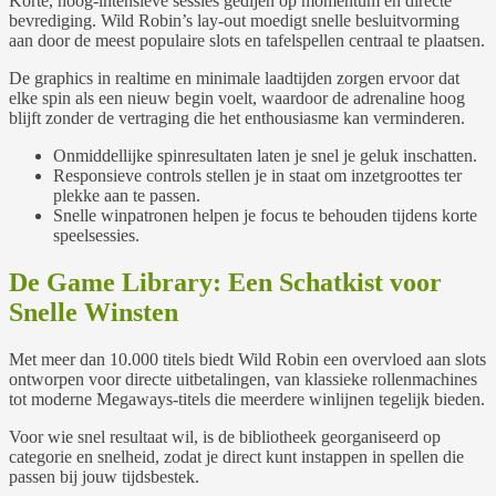
Korte, hoog‑intensieve sessies gedijen op momentum en directe
bevrediging. Wild Robin’s lay-out moedigt snelle besluitvorming
aan door de meest populaire slots en tafelspellen centraal te plaatsen.
De graphics in realtime en minimale laadtijden zorgen ervoor dat
elke spin als een nieuw begin voelt, waardoor de adrenaline hoog
blijft zonder de vertraging die het enthousiasme kan verminderen.
Onmiddellijke spinresultaten laten je snel je geluk inschatten.
Responsieve controls stellen je in staat om inzetgroottes ter
plekke aan te passen.
Snelle winpatronen helpen je focus te behouden tijdens korte
speelsessies.
De Game Library: Een Schatkist voor
Snelle Winsten
Met meer dan 10.000 titels biedt Wild Robin een overvloed aan slots
ontworpen voor directe uitbetalingen, van klassieke rollenmachines
tot moderne Megaways-titels die meerdere winlijnen tegelijk bieden.
Voor wie snel resultaat wil, is de bibliotheek georganiseerd op
categorie en snelheid, zodat je direct kunt instappen in spellen die
passen bij jouw tijdsbestek.