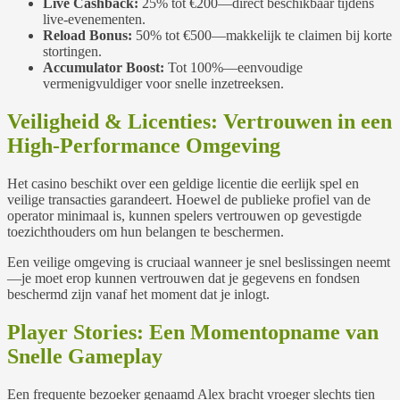
Live Cashback:
25% tot €200—direct beschikbaar tijdens
live-evenementen.
Reload Bonus:
50% tot €500—makkelijk te claimen bij korte
stortingen.
Accumulator Boost:
Tot 100%—eenvoudige
vermenigvuldiger voor snelle inzetreeksen.
Veiligheid & Licenties: Vertrouwen in een
High‑Performance Omgeving
Het casino beschikt over een geldige licentie die eerlijk spel en
veilige transacties garandeert. Hoewel de publieke profiel van de
operator minimaal is, kunnen spelers vertrouwen op gevestigde
toezichthouders om hun belangen te beschermen.
Een veilige omgeving is cruciaal wanneer je snel beslissingen neemt
—je moet erop kunnen vertrouwen dat je gegevens en fondsen
beschermd zijn vanaf het moment dat je inlogt.
Player Stories: Een Momentopname van
Snelle Gameplay
Een frequente bezoeker genaamd Alex bracht vroeger slechts tien