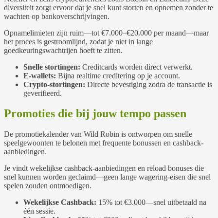
diversiteit zorgt ervoor dat je snel kunt storten en opnemen zonder te
wachten op bankoverschrijvingen.
Opnamelimieten zijn ruim—tot €7.000–€20.000 per maand—maar
het proces is gestroomlijnd, zodat je niet in lange
goedkeuringswachtrijen hoeft te zitten.
Snelle stortingen:
Creditcards worden direct verwerkt.
E‑wallets:
Bijna realtime creditering op je account.
Crypto‑stortingen:
Directe bevestiging zodra de transactie is
geverifieerd.
Promoties die bij jouw tempo passen
De promotiekalender van Wild Robin is ontworpen om snelle
speelgewoonten te belonen met frequente bonussen en cashback-
aanbiedingen.
Je vindt wekelijkse cashback-aanbiedingen en reload bonuses die
snel kunnen worden geclaimd—geen lange wagering-eisen die snel
spelen zouden ontmoedigen.
Wekelijkse Cashback:
15% tot €3.000—snel uitbetaald na
één sessie.