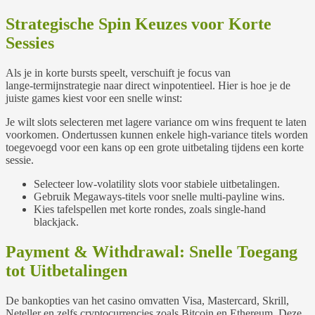
Strategische Spin Keuzes voor Korte
Sessies
Als je in korte bursts speelt, verschuift je focus van
lange‑termijnstrategie naar direct winpotentieel. Hier is hoe je de
juiste games kiest voor een snelle winst:
Je wilt slots selecteren met lagere variance om wins frequent te laten
voorkomen. Ondertussen kunnen enkele high‑variance titels worden
toegevoegd voor een kans op een grote uitbetaling tijdens een korte
sessie.
Selecteer low‑volatility slots voor stabiele uitbetalingen.
Gebruik Megaways-titels voor snelle multi‑payline wins.
Kies tafelspellen met korte rondes, zoals single‑hand
blackjack.
Payment & Withdrawal: Snelle Toegang
tot Uitbetalingen
De bankopties van het casino omvatten Visa, Mastercard, Skrill,
Neteller en zelfs cryptocurrencies zoals Bitcoin en Ethereum. Deze