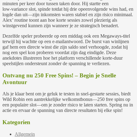
minuten per keer door tussen taken door. Hij startte een
low‑variance slot, spinde totdat hij drie opeenvolgende wins had, en
logde dan uit—zijn inkomsten waren stabiel en zijn risico minimaal.
Alex’ routine toont aan hoe korte sessies zowel plezierig als
winstgevend kunnen zijn wanneer je ze strategisch benadert.
Dezelfde speler probeerde op een middag ook een Megaways-titel
terwijl hij wachtte op een e-mailantwoord. De burst van winlijnen
gaf hem een directe winst die zijn saldo snel verhoogde, zodat hij
nog een spel kon proberen voordat zijn dag eindigde. Deze
anekdotes illustreren hoe het platform verschillende korte‑duur
speelstijlen ondersteunt zonder de spanning te verliezen.
Ontvang nu 250 Free Spins! – Begin je Snelle
Avontuur
Als je klaar bent om je geluk te testen in snel‑gestarte sessies, biedt
Wild Robin een aantrekkelijke welkomstbonus—250 free spins op
een populaire slot—om je zonder risico te laten starten. Spring nu in
actie en ervaar de spanning van directe resultaten bij elke spin!
Kategorien
Allgemein