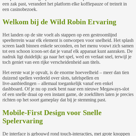
een zak past, verandert het platform elke koffiepauze of treinrit in
een casinobezoek.
Welkom bij de Wild Robin Ervaring
Het landen op de site voelt als stappen op een gestroomlijnd
speelterrein waar elk element is ontworpen voor snelheid. Het splash
screen laadt binnen enkele seconden, en het menu vouwt zich samen
tot een schoon icoon‑set dat je vanaf elk apparaat kunt aanraken. De
nadruk ligt duidelijk: ga naar het spel, wed en verlaat snel, terwijl je
toch geniet van een rijke verscheidenheid aan titels.
Het eerste wat je opvalt, is de enorme hoeveelheid – meer dan tien
duizend spellen verdeeld over slots, tafelspellen en
live‑aanbiedingen – allemaal toegankelijk vanaf een enkel
dashboard. Of je nu op zoek bent naar een nieuwe Megaways‑slot
of een snelle draai op een instant game, de zoekfilters laten je precies
richten op het soort gameplay dat bij je stemming past.
Mobile‑First Design voor Snelle
Spelervaring
De interface is gebouwd rond touch‑interacties, met grote knoppen