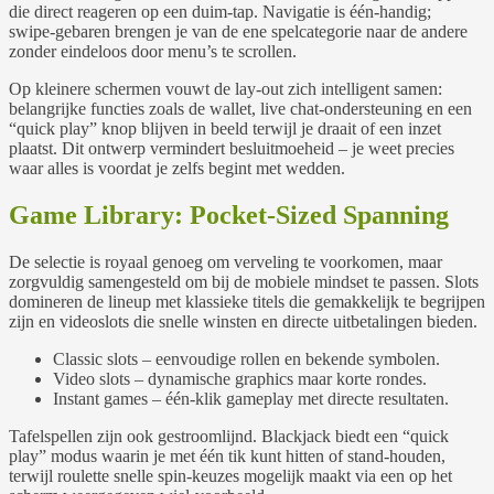
die direct reageren op een duim‑tap. Navigatie is één‑handig;
swipe‑gebaren brengen je van de ene spelcategorie naar de andere
zonder eindeloos door menu’s te scrollen.
Op kleinere schermen vouwt de lay-out zich intelligent samen:
belangrijke functies zoals de wallet, live chat‑ondersteuning en een
“quick play” knop blijven in beeld terwijl je draait of een inzet
plaatst. Dit ontwerp vermindert besluitmoeheid – je weet precies
waar alles is voordat je zelfs begint met wedden.
Game Library: Pocket‑Sized Spanning
De selectie is royaal genoeg om verveling te voorkomen, maar
zorgvuldig samengesteld om bij de mobiele mindset te passen. Slots
domineren de lineup met klassieke titels die gemakkelijk te begrijpen
zijn en videoslots die snelle winsten en directe uitbetalingen bieden.
Classic slots – eenvoudige rollen en bekende symbolen.
Video slots – dynamische graphics maar korte rondes.
Instant games – één‑klik gameplay met directe resultaten.
Tafelspellen zijn ook gestroomlijnd. Blackjack biedt een “quick
play” modus waarin je met één tik kunt hitten of stand‑houden,
terwijl roulette snelle spin‑keuzes mogelijk maakt via een op het