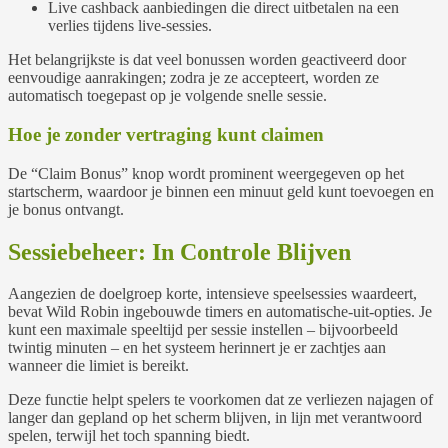
Live cashback aanbiedingen die direct uitbetalen na een
verlies tijdens live‑sessies.
Het belangrijkste is dat veel bonussen worden geactiveerd door
eenvoudige aanrakingen; zodra je ze accepteert, worden ze
automatisch toegepast op je volgende snelle sessie.
Hoe je zonder vertraging kunt claimen
De “Claim Bonus” knop wordt prominent weergegeven op het
startscherm, waardoor je binnen een minuut geld kunt toevoegen en
je bonus ontvangt.
Sessiebeheer: In Controle Blijven
Aangezien de doelgroep korte, intensieve speelsessies waardeert,
bevat Wild Robin ingebouwde timers en automatische‑uit‑opties. Je
kunt een maximale speeltijd per sessie instellen – bijvoorbeeld
twintig minuten – en het systeem herinnert je er zachtjes aan
wanneer die limiet is bereikt.
Deze functie helpt spelers te voorkomen dat ze verliezen najagen of
langer dan gepland op het scherm blijven, in lijn met verantwoord
spelen, terwijl het toch spanning biedt.