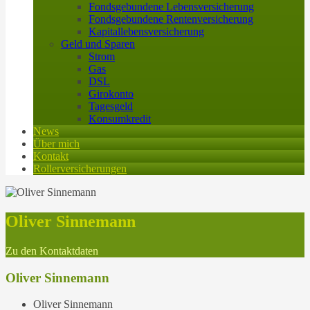
Fondsgebundene Lebensversicherung
Fondsgebundene Rentenversicherung
Kapitallebensversicherung
Geld und Sparen
Strom
Gas
DSL
Girokonto
Tagesgeld
Konsumkredit
News
Über mich
Kontakt
Rollerversicherungen
Oliver Sinnemann
Zu den Kontaktdaten
Oliver Sinnemann
Oliver Sinnemann