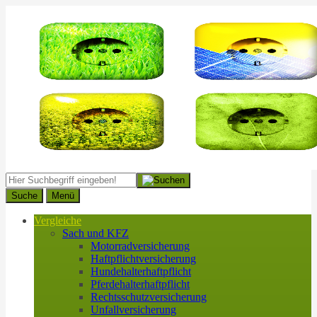
Suche
Menü
Vergleiche
Sach und KFZ
Motorradversicherung
Haftpflichtversicherung
Hundehalterhaftpflicht
Pferdehalterhaftpflicht
Rechtsschutzversicherung
Unfallversicherung