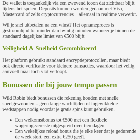
De wallet is toegankelijk via een zwevend icoon dat zichtbaar blijft
tijdens het spelen. Deposits kunnen worden gedaan met Visa,
Mastercard of zelfs cryptocurrencies – allemaal in realtime verwerkt.
Wil je snel uitbetalen na een winst? Het opnameproces is
gestroomlijnd tot minder dan twintig minuten wanneer je binnen de
standaard dagelijkse limiet van €500 blijft.
Veiligheid & Snelheid Gecombineerd
Het platform gebruikt standaard encryptieprotocollen, maar biedt
ook directe verificatie voor kleinere transacties, waardoor het veilig
aanvoelt maar toch vlot verloopt.
Bonussen die bij jouw tempo passen
Wild Robin biedt bonussen die rekening houden met snelle
speelgewoonten – geen lange wachttijden of ingewikkelde
wedstappen nodig voordat je gratis spins kunt gebruiken.
Een welkomstbonus tot €500 met een flexibele
wagering‑vereiste uitgespreid over tien dagen.
Een wekelijkse reload bonus die je elke keer dat je gedurende
de week stort, een extra €250 geeft.