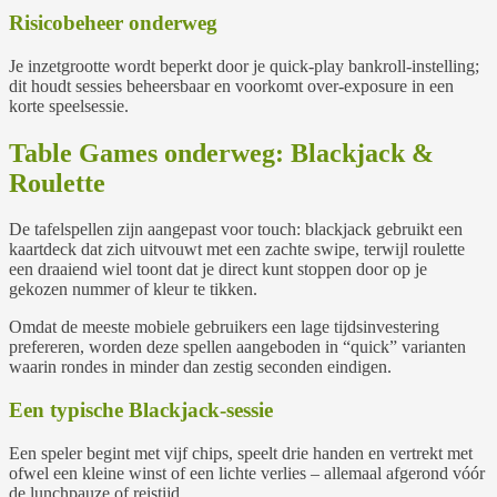
Risicobeheer onderweg
Je inzetgrootte wordt beperkt door je quick‑play bankroll‑instelling;
dit houdt sessies beheersbaar en voorkomt over‑exposure in een
korte speelsessie.
Table Games onderweg: Blackjack &
Roulette
De tafelspellen zijn aangepast voor touch: blackjack gebruikt een
kaartdeck dat zich uitvouwt met een zachte swipe, terwijl roulette
een draaiend wiel toont dat je direct kunt stoppen door op je
gekozen nummer of kleur te tikken.
Omdat de meeste mobiele gebruikers een lage tijdsinvestering
prefereren, worden deze spellen aangeboden in “quick” varianten
waarin rondes in minder dan zestig seconden eindigen.
Een typische Blackjack‑sessie
Een speler begint met vijf chips, speelt drie handen en vertrekt met
ofwel een kleine winst of een lichte verlies – allemaal afgerond vóór
de lunchpauze of reistijd.