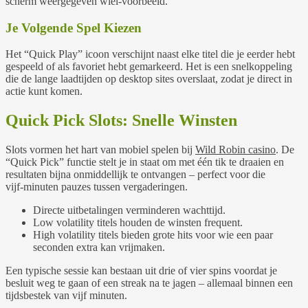
scherm weergegeven wiel‑voorbeeld.
Je Volgende Spel Kiezen
Het “Quick Play” icoon verschijnt naast elke titel die je eerder hebt
gespeeld of als favoriet hebt gemarkeerd. Het is een snelkoppeling
die de lange laadtijden op desktop sites overslaat, zodat je direct in
actie kunt komen.
Quick Pick Slots: Snelle Winsten
Slots vormen het hart van mobiel spelen bij
Wild Robin casino
. De
“Quick Pick” functie stelt je in staat om met één tik te draaien en
resultaten bijna onmiddellijk te ontvangen – perfect voor die
vijf‑minuten pauzes tussen vergaderingen.
Directe uitbetalingen verminderen wachttijd.
Low volatility titels houden de winsten frequent.
High volatility titels bieden grote hits voor wie een paar
seconden extra kan vrijmaken.
Een typische sessie kan bestaan uit drie of vier spins voordat je
besluit weg te gaan of een streak na te jagen – allemaal binnen een
tijdsbestek van vijf minuten.