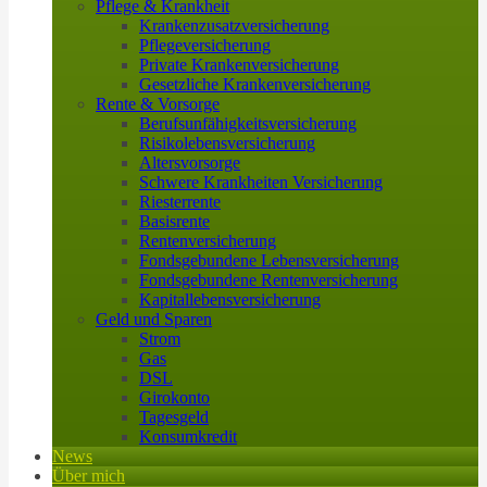
Pflege & Krankheit
Krankenzusatzversicherung
Pflegeversicherung
Private Krankenversicherung
Gesetzliche Krankenversicherung
Rente & Vorsorge
Berufs­unfähigkeitsversicherung
Risikolebensversicherung
Altersvorsorge
Schwere Krankheiten Versicherung
Riesterrente
Basisrente
Rentenversicherung
Fondsgebundene Lebensversicherung
Fondsgebundene Rentenversicherung
Kapitallebensversicherung
Geld und Sparen
Strom
Gas
DSL
Girokonto
Tagesgeld
Konsumkredit
News
Über mich