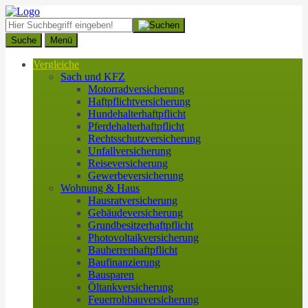
Suche
Menü
Vergleiche
Sach und KFZ
Motorradversicherung
Haftpflichtversicherung
Hundehalterhaftpflicht
Pferdehalterhaftpflicht
Rechtsschutzversicherung
Unfallversicherung
Reiseversicherung
Gewerbeversicherung
Wohnung & Haus
Hausratversicherung
Gebäudeversicherung
Grundbesitzerhaftpflicht
Photovoltaikversicherung
Bauherrenhaftpflicht
Baufinanzierung
Bausparen
Öltankversicherung
Feuerrohbauversicherung