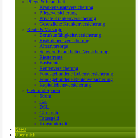
Pflege & Krankheit
Krankenzusatzversicherung
Pflegeversicherung
Private Krankenversicherung
Gesetzliche Krankenversicherung
Rente & Vorsorge
Berufs­unfähigkeitsversicherung
Risikolebensversicherung
Altersvorsorge
Schwere Krankheiten Versicherung
Riesterrente
Basisrente
Rentenversicherung
Fondsgebundene Lebensversicherung
Fondsgebundene Rentenversicherung
Kapitallebensversicherung
Geld und Sparen
Strom
Gas
DSL
Girokonto
Tagesgeld
Konsumkredit
News
Über mich