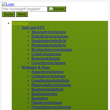
Suche
Menü
Vergleiche
Sach und KFZ
Motorradversicherung
Haftpflichtversicherung
Hundehalterhaftpflicht
Pferdehalterhaftpflicht
Rechtsschutzversicherung
Unfallversicherung
Reiseversicherung
Gewerbeversicherung
Wohnung & Haus
Hausratversicherung
Gebäudeversicherung
Grundbesitzerhaftpflicht
Photovoltaikversicherung
Bauherrenhaftpflicht
Baufinanzierung
Bausparen
Öltankversicherung
Feuerrohbauversicherung