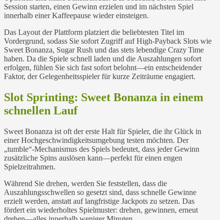
Session starten, einen Gewinn erzielen und im nächsten Spiel
innerhalb einer Kaffeepause wieder einsteigen.
Das Layout der Plattform platziert die beliebtesten Titel im
Vordergrund, sodass Sie sofort Zugriff auf High‑Payback Slots wie
Sweet Bonanza, Sugar Rush und das stets lebendige Crazy Time
haben. Da die Spiele schnell laden und die Auszahlungen sofort
erfolgen, fühlen Sie sich fast sofort belohnt—ein entscheidender
Faktor, der Gelegenheitsspieler für kurze Zeiträume engagiert.
Slot Sprinting: Sweet Bonanza in einem
schnellen Lauf
Sweet Bonanza ist oft der erste Halt für Spieler, die ihr Glück in
einer Hochgeschwindigkeitsumgebung testen möchten. Der
„tumble“-Mechanismus des Spiels bedeutet, dass jeder Gewinn
zusätzliche Spins auslösen kann—perfekt für einen engen
Spielzeitrahmen.
Während Sie drehen, werden Sie feststellen, dass die
Auszahlungsschwellen so gesetzt sind, dass schnelle Gewinne
erzielt werden, anstatt auf langfristige Jackpots zu setzen. Das
fördert ein wiederholtes Spielmuster: drehen, gewinnen, erneut
drehen—alles innerhalb weniger Minuten.