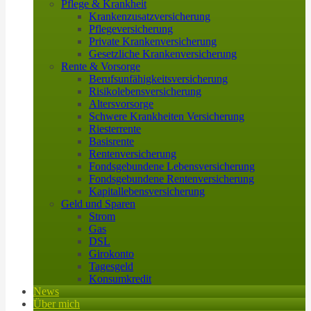
Pflege & Krankheit
Krankenzusatzversicherung
Pflegeversicherung
Private Krankenversicherung
Gesetzliche Krankenversicherung
Rente & Vorsorge
Berufs­unfähigkeitsversicherung
Risikolebensversicherung
Altersvorsorge
Schwere Krankheiten Versicherung
Riesterrente
Basisrente
Rentenversicherung
Fondsgebundene Lebensversicherung
Fondsgebundene Rentenversicherung
Kapitallebensversicherung
Geld und Sparen
Strom
Gas
DSL
Girokonto
Tagesgeld
Konsumkredit
News
Über mich