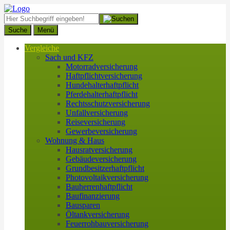
Suche
Menü
Vergleiche
Sach und KFZ
Motorradversicherung
Haftpflichtversicherung
Hundehalterhaftpflicht
Pferdehalterhaftpflicht
Rechtsschutzversicherung
Unfallversicherung
Reiseversicherung
Gewerbeversicherung
Wohnung & Haus
Hausratversicherung
Gebäudeversicherung
Grundbesitzerhaftpflicht
Photovoltaikversicherung
Bauherrenhaftpflicht
Baufinanzierung
Bausparen
Öltankversicherung
Feuerrohbauversicherung