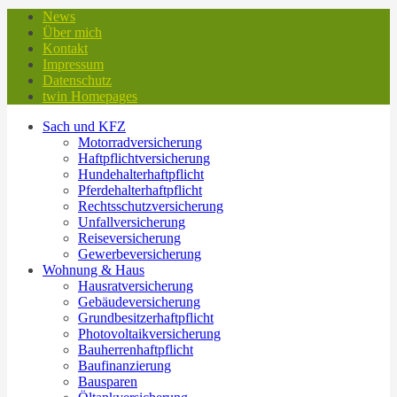
News
Über mich
Kontakt
Impressum
Datenschutz
twin Homepages
Sach und KFZ
Motorradversicherung
Haftpflichtversicherung
Hundehalterhaftpflicht
Pferdehalterhaftpflicht
Rechtsschutzversicherung
Unfallversicherung
Reiseversicherung
Gewerbeversicherung
Wohnung & Haus
Hausratversicherung
Gebäudeversicherung
Grundbesitzerhaftpflicht
Photovoltaikversicherung
Bauherrenhaftpflicht
Baufinanzierung
Bausparen