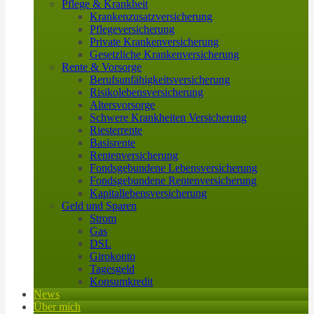
Pflege & Krankheit
Krankenzusatzversicherung
Pflegeversicherung
Private Krankenversicherung
Gesetzliche Krankenversicherung
Rente & Vorsorge
Berufs­unfähigkeitsversicherung
Risikolebensversicherung
Altersvorsorge
Schwere Krankheiten Versicherung
Riesterrente
Basisrente
Rentenversicherung
Fondsgebundene Lebensversicherung
Fondsgebundene Rentenversicherung
Kapitallebensversicherung
Geld und Sparen
Strom
Gas
DSL
Girokonto
Tagesgeld
Konsumkredit
News
Über mich