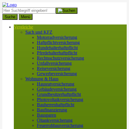
Suche
Menü
Vergleiche
Sach und KFZ
Motorradversicherung
Haftpflichtversicherung
Hundehalterhaftpflicht
Pferdehalterhaftpflicht
Rechtsschutzversicherung
Unfallversicherung
Reiseversicherung
Gewerbeversicherung
Wohnung & Haus
Hausratversicherung
Gebäudeversicherung
Grundbesitzerhaftpflicht
Photovoltaikversicherung
Bauherrenhaftpflicht
Baufinanzierung
Bausparen
Öltankversicherung
Feuerrohbauversicherung