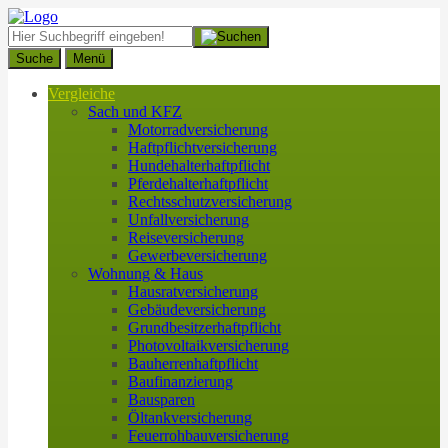
Suche
Menü
Vergleiche
Sach und KFZ
Motorradversicherung
Haftpflichtversicherung
Hundehalterhaftpflicht
Pferdehalterhaftpflicht
Rechtsschutzversicherung
Unfallversicherung
Reiseversicherung
Gewerbeversicherung
Wohnung & Haus
Hausratversicherung
Gebäudeversicherung
Grundbesitzerhaftpflicht
Photovoltaikversicherung
Bauherrenhaftpflicht
Baufinanzierung
Bausparen
Öltankversicherung
Feuerrohbauversicherung