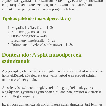
A játékosok gyakran arról számolnak be, hogy ez a tempó hosszabb
ideig tartja őket elkötelezettnek, mert folyamatosan akcióban
vannak, nem pedig várakoznak a pörgetések között.
Tipikus játékidő (másodpercekben)
Fogadás kiválasztása –
1–3s
Spin megnyomása –
1s
Orsók pörögnek –
2–4s
Eredmény megjelenik –
1–2s
Döntés (tét növelése/csökkentése) –
1–3s
Döntési idő: A split másodpercek
számítanak
A gyors‑play élvezet középpontjában a döntéshozatal időzítése áll –
hogy eldöntsd, növeled‑e a tétet vagy tartod‑e az eredeti szinten
minden eredmény után.
A cselekvési szünetek megkövetelik, hogy a játékosok gyorsan
reagáljanak, gyakran ugyanabban a pillanatban, amikor a kifizetési
szám villog a képernyőn.
Ez a gyors döntéshozatali ciklus magas adrenalinszintet tart fenn, és