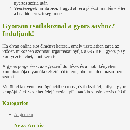
nyertes széria után.
Veszteségek limitálása:
Hagyd abba a játékot, miután elérted
a beállított veszteséglimitet.
Gyorsan csatlakoznál a gyors sávhoz?
Induljunk!
Ha olyan online slot élményt keresel, amely tiszteletben tartja az
idődet, miközben azonnali izgalmakat nyújt, a GG.BET gyors‑play
környezete lehet, amit kerestél.
A gyors pörgetések, az egyszerű döntések és a mobilkényelem
kombinációja olyan ökoszisztémát teremt, ahol minden másodperc
számít.
Merülj el kedvenc nyerőgépeidben most, és fedezd fel, milyen gyors
tempójú játék vezethet felejthetetlen pillanatokhoz, várakozás nélkül.
Kategorien
Allgemein
News Archiv