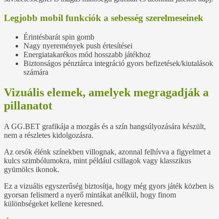
Legjobb mobil funkciók a sebesség szerelmeseinek
Érintésbarát spin gomb
Nagy nyeremények push értesítései
Energiatakarékos mód hosszabb játékhoz
Biztonságos pénztárca integráció gyors befizetések/kiutalások
számára
Vizuális elemek, amelyek megragadják a
pillanatot
A GG.BET grafikája a mozgás és a szín hangsúlyozására készült,
nem a részletes kidolgozásra.
Az orsók élénk színekben villognak, azonnal felhívva a figyelmet a
kulcs szimbólumokra, mint például csillagok vagy klasszikus
gyümölcs ikonok.
Ez a vizuális egyszerűség biztosítja, hogy még gyors játék közben is
gyorsan felismerd a nyerő mintákat anélkül, hogy finom
különbségeket kellene keresned.