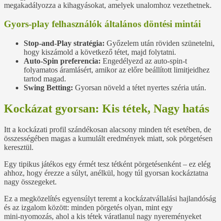
megakadályozza a kihagyásokat, amelyek unalomhoz vezethetnek.
Gyors‑play felhasználók általános döntési mintái
Stop‑and‑Play stratégia:
Győzelem után röviden szünetelni,
hogy kiszámold a következő tétet, majd folytatni.
Auto‑Spin preferencia:
Engedélyezd az auto‑spin-t
folyamatos áramlásért, amikor az előre beállított limitjeidhez
tartod magad.
Swing Betting:
Gyorsan növeld a tétet nyertes széria után.
Kockázat gyorsan: Kis tétek, Nagy hatás
Itt a kockázati profil szándékosan alacsony minden tét esetében, de
összességében magas a kumulált eredmények miatt, sok pörgetésen
keresztül.
Egy tipikus játékos egy érmét tesz tétként pörgetésenként – ez elég
ahhoz, hogy érezze a súlyt, anélkül, hogy túl gyorsan kockáztatna
nagy összegeket.
Ez a megközelítés egyensúlyt teremt a kockázatvállalási hajlandóság
és az izgalom között: minden pörgetés olyan, mint egy
mini‑nyomozás, ahol a kis tétek váratlanul nagy nyereményeket