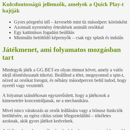
Kulcsfontosságú jellemzők, amelyek a Quick Play-t
hajtják
Gyors pörgetési idő – kevesebb mint tíz másodperc körönként
Azonnali nyeremény értesítések animált orsókkal
Egy kattintásos fogadási beállítás
Minimális betöltődő képernyők – csak egy splash és indulás
Játékmenet, ami folyamatos mozgásban
tart
Mindegyik játék a GG.BET-en olyan ritmust követ, amely a valós
idejű döntéshozatalt tükrözi. Beállítod a tétet, megnyomod a spin-t,
nézed az orsókat forogni, és néhány másodpercen belül tudod, hogy
nyertél vagy vesztettél.
A folyamat szándékosan egyszerűsített, hogy a játékosok a
kimenetelre koncentráljanak, ne a mechanikára.
Mivel nincs várakozás az orsók leállására vagy a bónusz funkciók
betöltésére, az egész ciklus szinte lélegzetelállító – tökéletes
azoknak, akik gyors játékot kedvelnek.