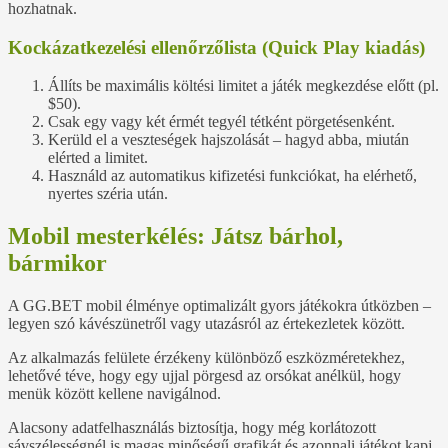
hozhatnak.
Kockázatkezelési ellenőrzőlista (Quick Play kiadás)
Állíts be maximális költési limitet a játék megkezdése előtt (pl.
$50).
Csak egy vagy két érmét tegyél tétként pörgetésenként.
Kerüld el a veszteségek hajszolását – hagyd abba, miután
elérted a limitet.
Használd az automatikus kifizetési funkciókat, ha elérhető,
nyertes széria után.
Mobil mesterkélés: Játsz bárhol,
bármikor
A GG.BET mobil élménye optimalizált gyors játékokra útközben –
legyen szó kávészünetről vagy utazásról az értekezletek között.
Az alkalmazás felülete érzékeny különböző eszközméretekhez,
lehetővé téve, hogy egy ujjal pörgesd az orsókat anélkül, hogy
menük között kellene navigálnod.
Alacsony adatfelhasználás biztosítja, hogy még korlátozott
sávszélességnél is magas minőségű grafikát és azonnali játékot kapj.