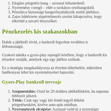
Elegáns pörgetési hang – azonnal felismerhető.
Nyeremény csengő – eltér a szokásos orsóhangoktól.
Pénztárca biztonsági hangerőszabályzók mobil játékhoz.
Zajos háttérzene alapértelmezés szerint kikapcsolva, hogy
elkerüld a zavaró tényezőket.
Pénzkezelés kis szakaszokban
Habár a játékidő rövid, a bankroll fegyelme továbbra is
létfontosságú.
Gyakori taktika a gyors‑play rajongói körében, hogy a bankrollt kis
részekre osztják, amelyek egy-egy játékra szólnak.
Ez a stratégia megakadályozza az érzelmi túlterhelést, miközben
hatékonyan lehet kis nyereményeket hajszolni.
Gyors‑Play bankroll tervrajz
Szegmentálás:
Oszd be 20 dollárra játékidőnként, ha naponta
többször játszol.
Tétek:
Csak egy vagy két érmét tegyél tétként
pörgetésenként, kivéve auto‑spin módban.
Nyeremények elcsípése:
Azonnal vedd ki a nyereséget