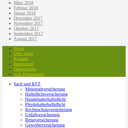
März 2018
Februar 2018
Januar 2018
Dezember 2017
November 2017
Oktober 2017
September 2017
August 2017
News
Über mich
Kontakt
Impressum
Datenschutz
twin Homepages
Sach und KFZ
Motorradversicherung
Haftpflichtversicherung
Hundehalterhaftpflicht
Pferdehalterhaftpflicht
Rechtsschutzversicherung
Unfallversicherung
Reiseversicherung
Gewerbeversicherung