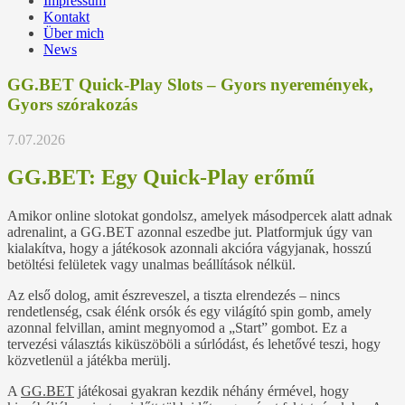
Impressum
Kontakt
Über mich
News
GG.BET Quick‑Play Slots – Gyors nyeremények,
Gyors szórakozás
7.07.2026
GG.BET: Egy Quick‑Play erőmű
Amikor online slotokat gondolsz, amelyek másodpercek alatt adnak
adrenalint, a GG.BET azonnal eszedbe jut. Platformjuk úgy van
kialakítva, hogy a játékosok azonnali akcióra vágyjanak, hosszú
betöltési felületek vagy unalmas beállítások nélkül.
Az első dolog, amit észreveszel, a tiszta elrendezés – nincs
rendetlenség, csak élénk orsók és egy világító spin gomb, amely
azonnal felvillan, amint megnyomod a „Start” gombot. Ez a
tervezési választás kiküszöböli a súrlódást, és lehetővé teszi, hogy
közvetlenül a játékba merülj.
A
GG.BET
játékosai gyakran kezdik néhány érmével, hogy