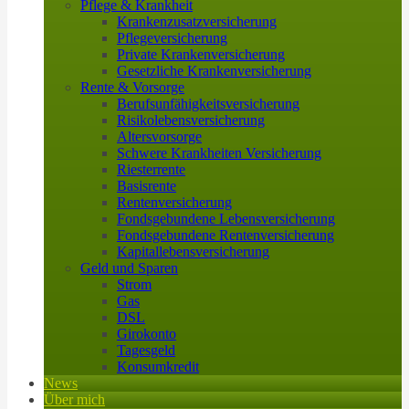
Pflege & Krankheit
Krankenzusatzversicherung
Pflegeversicherung
Private Krankenversicherung
Gesetzliche Krankenversicherung
Rente & Vorsorge
Berufs­unfähigkeitsversicherung
Risikolebensversicherung
Altersvorsorge
Schwere Krankheiten Versicherung
Riesterrente
Basisrente
Rentenversicherung
Fondsgebundene Lebensversicherung
Fondsgebundene Rentenversicherung
Kapitallebensversicherung
Geld und Sparen
Strom
Gas
DSL
Girokonto
Tagesgeld
Konsumkredit
News
Über mich