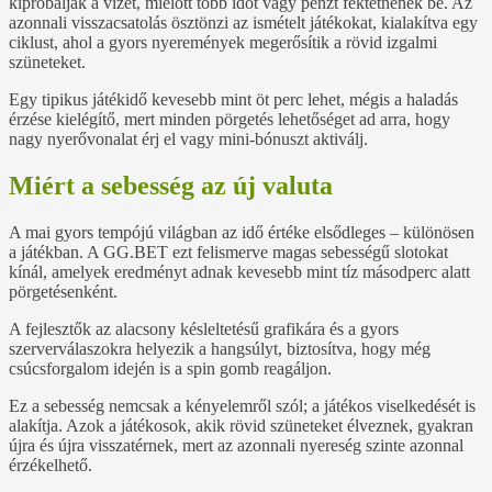
kipróbálják a vizet, mielőtt több időt vagy pénzt fektetnének be. Az
azonnali visszacsatolás ösztönzi az ismételt játékokat, kialakítva egy
ciklust, ahol a gyors nyeremények megerősítik a rövid izgalmi
szüneteket.
Egy tipikus játékidő kevesebb mint öt perc lehet, mégis a haladás
érzése kielégítő, mert minden pörgetés lehetőséget ad arra, hogy
nagy nyerővonalat érj el vagy mini‑bónuszt aktiválj.
Miért a sebesség az új valuta
A mai gyors tempójú világban az idő értéke elsődleges – különösen
a játékban. A GG.BET ezt felismerve magas sebességű slotokat
kínál, amelyek eredményt adnak kevesebb mint tíz másodperc alatt
pörgetésenként.
A fejlesztők az alacsony késleltetésű grafikára és a gyors
szerverválaszokra helyezik a hangsúlyt, biztosítva, hogy még
csúcsforgalom idején is a spin gomb reagáljon.
Ez a sebesség nemcsak a kényelemről szól; a játékos viselkedését is
alakítja. Azok a játékosok, akik rövid szüneteket élveznek, gyakran
újra és újra visszatérnek, mert az azonnali nyereség szinte azonnal
érzékelhető.