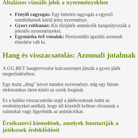
Általános vizuális jelek a nyereményekhez
Fénylő ragyogás:
Egy hirtelen ragyogás a egyező
szimbólumok körül jelez nyereményt.
Gyors robbanás:
Kis tűzijáték animációk hangsúlyozzák a
jelentős nyereményeket.
Egymásba érő vonalak:
Horizontális igazítás azonnali
értesítést vált ki.
Hang és visszacsatolás: Azonnali jutalmak
A GG.BET hangtervezése kulcsszerepet játszik a gyors játék
megerősítésében.
Egy tiszta „ding” követ minden nyereményt, míg egy finom
elektronikus ütem kíséri az orsók forgását.
Ez a hallási visszacsatolás segít a játékosoknak tudni az
eredményeket anélkül, hogy túl közelről kellene olvasniuk a
számokat vagy figyelniük az animációkat.
Érzékszervi kiemelések, amelyek fenntartják a
játékosok érdeklődését