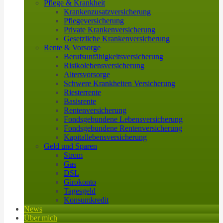
Pflege & Krankheit
Krankenzusatzversicherung
Pflegeversicherung
Private Krankenversicherung
Gesetzliche Krankenversicherung
Rente & Vorsorge
Berufs­unfähigkeitsversicherung
Risikolebensversicherung
Altersvorsorge
Schwere Krankheiten Versicherung
Riesterrente
Basisrente
Rentenversicherung
Fondsgebundene Lebensversicherung
Fondsgebundene Rentenversicherung
Kapitallebensversicherung
Geld und Sparen
Strom
Gas
DSL
Girokonto
Tagesgeld
Konsumkredit
News
Über mich