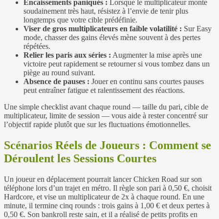
Encaissements paniqués :
Lorsque le multiplicateur monte
soudainement très haut, résistez à l’envie de tenir plus
longtemps que votre cible prédéfinie.
Viser de gros multiplicateurs en faible volatilité :
Sur Easy
mode, chasser des gains élevés mène souvent à des pertes
répétées.
Relier les paris aux séries :
Augmenter la mise après une
victoire peut rapidement se retourner si vous tombez dans un
piège au round suivant.
Absence de pauses :
Jouer en continu sans courtes pauses
peut entraîner fatigue et ralentissement des réactions.
Une simple checklist avant chaque round — taille du pari, cible de
multiplicateur, limite de session — vous aide à rester concentré sur
l’objectif rapide plutôt que sur les fluctuations émotionnelles.
Scénarios Réels de Joueurs : Comment se
Déroulent les Sessions Courtes
Un joueur en déplacement pourrait lancer Chicken Road sur son
téléphone lors d’un trajet en métro. Il règle son pari à 0,50 €, choisit
Hardcore, et vise un multiplicateur de 2x à chaque round. En une
minute, il termine cinq rounds : trois gains à 1,00 € et deux pertes à
0,50 €. Son bankroll reste sain, et il a réalisé de petits profits en