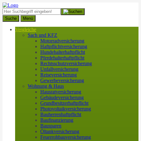
Suche
Menü
Vergleiche
Sach und KFZ
Motorradversicherung
Haftpflichtversicherung
Hundehalterhaftpflicht
Pferdehalterhaftpflicht
Rechtsschutzversicherung
Unfallversicherung
Reiseversicherung
Gewerbeversicherung
Wohnung & Haus
Hausratversicherung
Gebäudeversicherung
Grundbesitzerhaftpflicht
Photovoltaikversicherung
Bauherrenhaftpflicht
Baufinanzierung
Bausparen
Öltankversicherung
Feuerrohbauversicherung