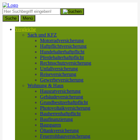
Suche
Menü
Vergleiche
Sach und KFZ
Motorradversicherung
Haftpflichtversicherung
Hundehalterhaftpflicht
Pferdehalterhaftpflicht
Rechtsschutzversicherung
Unfallversicherung
Reiseversicherung
Gewerbeversicherung
Wohnung & Haus
Hausratversicherung
Gebäudeversicherung
Grundbesitzerhaftpflicht
Photovoltaikversicherung
Bauherrenhaftpflicht
Baufinanzierung
Bausparen
Öltankversicherung
Feuerrohbauversicherung