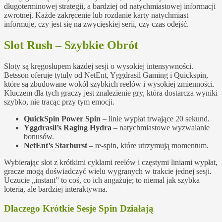
długoterminowej strategii, a bardziej od natychmiastowej informacji
zwrotnej. Każde zakręcenie lub rozdanie karty natychmiast
informuje, czy jest się na zwycięskiej serii, czy czas odejść.
Slot Rush – Szybkie Obrót
Sloty są kręgosłupem każdej sesji o wysokiej intensywności.
Betsson oferuje tytuły od NetEnt, Yggdrasil Gaming i Quickspin,
które są zbudowane wokół szybkich reelów i wysokiej zmienności.
Kluczem dla tych graczy jest znalezienie gry, która dostarcza wyniki
szybko, nie tracąc przy tym emocji.
QuickSpin Power Spin
– linie wypłat trwające 20 sekund.
Yggdrasil’s Raging Hydra
– natychmiastowe wyzwalanie
bonusów.
NetEnt’s Starburst
– re‑spin, które utrzymują momentum.
Wybierając slot z krótkimi cyklami reelów i częstymi liniami wypłat,
gracze mogą doświadczyć wielu wygranych w trakcie jednej sesji.
Uczucie „instant” to coś, co ich angażuje; to niemal jak szybka
loteria, ale bardziej interaktywna.
Dlaczego Krótkie Sesje Spin Działają