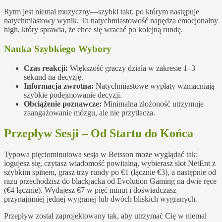
Rytm jest niemal muzyczny—szybki takt, po którym następuje
natychmiastowy wynik. Ta natychmiastowość napędza emocjonalny
high, który sprawia, że chce się wracać po kolejną rundę.
Nauka Szybkiego Wybory
Czas reakcji:
Większość graczy działa w zakresie 1–3
sekund na decyzję.
Informacja zwrotna:
Natychmiastowe wypłaty wzmacniają
szybkie podejmowanie decyzji.
Obciążenie poznawcze:
Minimalna złożoność utrzymuje
zaangażowanie mózgu, ale nie przytłacza.
Przepływ Sesji – Od Startu do Końca
Typowa pięciominutowa sesja w Betsson może wyglądać tak:
logujesz się, czytasz wiadomość powitalną, wybierasz slot NetEnt z
szybkim spinem, grasz trzy rundy po €1 (łącznie €3), a następnie od
razu przechodzisz do blackjacka od Evolution Gaming na dwie ręce
(€4 łącznie). Wydajesz €7 w pięć minut i doświadczasz
przynajmniej jednej wygranej lub dwóch bliskich wygranych.
Przepływ został zaprojektowany tak, aby utrzymać Cię w niemal