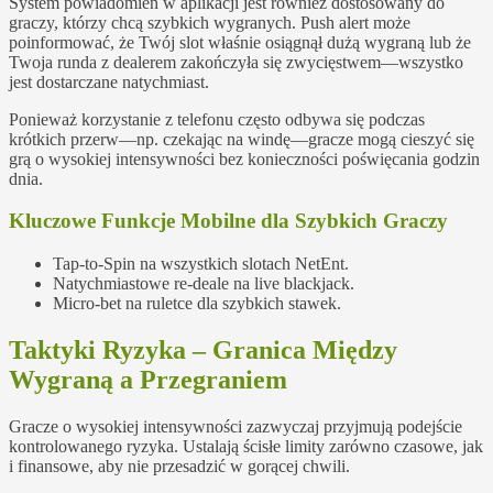
System powiadomień w aplikacji jest również dostosowany do
graczy, którzy chcą szybkich wygranych. Push alert może
poinformować, że Twój slot właśnie osiągnął dużą wygraną lub że
Twoja runda z dealerem zakończyła się zwycięstwem—wszystko
jest dostarczane natychmiast.
Ponieważ korzystanie z telefonu często odbywa się podczas
krótkich przerw—np. czekając na windę—gracze mogą cieszyć się
grą o wysokiej intensywności bez konieczności poświęcania godzin
dnia.
Kluczowe Funkcje Mobilne dla Szybkich Graczy
Tap‑to‑Spin na wszystkich slotach NetEnt.
Natychmiastowe re‑deale na live blackjack.
Micro‑bet na ruletce dla szybkich stawek.
Taktyki Ryzyka – Granica Między
Wygraną a Przegraniem
Gracze o wysokiej intensywności zazwyczaj przyjmują podejście
kontrolowanego ryzyka. Ustalają ścisłe limity zarówno czasowe, jak
i finansowe, aby nie przesadzić w gorącej chwili.