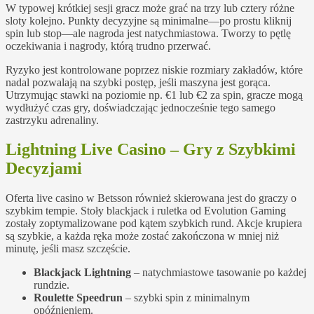
W typowej krótkiej sesji gracz może grać na trzy lub cztery różne
sloty kolejno. Punkty decyzyjne są minimalne—po prostu kliknij
spin lub stop—ale nagroda jest natychmiastowa. Tworzy to pętlę
oczekiwania i nagrody, którą trudno przerwać.
Ryzyko jest kontrolowane poprzez niskie rozmiary zakładów, które
nadal pozwalają na szybki postęp, jeśli maszyna jest gorąca.
Utrzymując stawki na poziomie np. €1 lub €2 za spin, gracze mogą
wydłużyć czas gry, doświadczając jednocześnie tego samego
zastrzyku adrenaliny.
Lightning Live Casino – Gry z Szybkimi
Decyzjami
Oferta live casino w Betsson również skierowana jest do graczy o
szybkim tempie. Stoły blackjack i ruletka od Evolution Gaming
zostały zoptymalizowane pod kątem szybkich rund. Akcje krupiera
są szybkie, a każda ręka może zostać zakończona w mniej niż
minutę, jeśli masz szczęście.
Blackjack Lightning
– natychmiastowe tasowanie po każdej
rundzie.
Roulette Speedrun
– szybki spin z minimalnym
opóźnieniem.