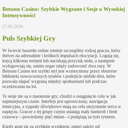
Betsson Casino: Szybkie Wygrane i Sesje o Wysokiej
Intensywności
27.05.2026
Puls Szybkiej Gry
W świecie hazardu online istnieje szczególny rodzaj gracza, który
thrives na adrenalinie i krótkich impulsach ekscytacji. Logują się,
kręcą kilkoma reelami lub naciskają przycisk stołu, a następnie
wylogowują się, zanim zegar zdąży zadzwonić dwa razy. W
Betsson Casino ten szybki styl jest wzmocniony przez obszerne
biblioteki nowoczesnych tytułów i podejście mobile-first, które
pozwala złapać wygraną między spotkaniami lub podczas
oczekiwania na lot.
Te sesje nie są o maratonie gry; chodzi o osiągnięcie celu w jak
najmniejszym czasie. Interfejs jest uproszczony, nawigacja
intuicyjna, a sygnały dźwiękowe mają na celu utrzymanie serca w
napięciu. Gracze z tej grupy często ustalają mały bankroll i limit
czasowy—powiedzmy pięć minut—i podążają za tym rytmem.
Kiedy goni się za szybkim wynikiem, mniej zależy od