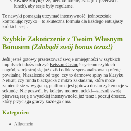
Stwórz rutynę:
Wybierz konkretny czas (np. przerwa na
lunch), aby sesje były regularne.
Te nawyki pomagają utrzymać intensywność, jednocześnie
kontrolując ryzyko—to skuteczna formuła dla każdego entuzjasty
krótkich sesji.
Szybkie Zakończenie z Twoim Własnym
Bonusem
(Zdobądź swój bonus teraz!)
Jeśli jesteś gotowy przetestować swoje umiejętności w szybkich
impulsach i doświadczyć
Betsson Casino
’s systemu szybkich
nagród, zarejestruj się już dziś i odbierz spersonalizowaną ofertę
powitalną. Niezależnie od tego, czy to darmowe spiny na klasyku
NetEnt, czy runda blackjacka z mikro‑zakładami, która może
zamienić się w wygraną, platforma jest gotowa dostarczyć emocje w
sekundę. Nie pozwól, by kolejny moment uciekł—zacznij swoją
pierwszą sesję o wysokiej intensywności już teraz i poczuj dreszcz,
który przyciąga graczy każdego dnia.
Kategorien
Allgemein