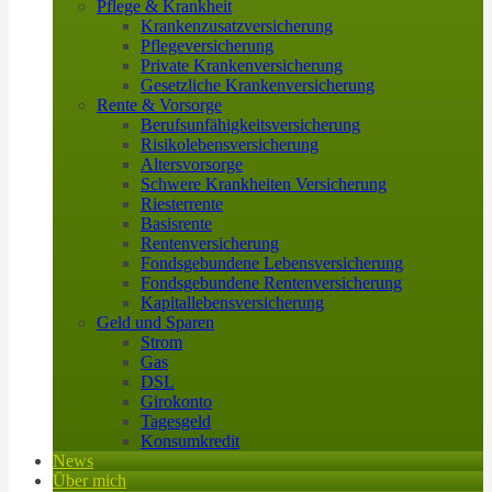
Pflege & Krankheit
Krankenzusatzversicherung
Pflegeversicherung
Private Krankenversicherung
Gesetzliche Krankenversicherung
Rente & Vorsorge
Berufs­unfähigkeitsversicherung
Risikolebensversicherung
Altersvorsorge
Schwere Krankheiten Versicherung
Riesterrente
Basisrente
Rentenversicherung
Fondsgebundene Lebensversicherung
Fondsgebundene Rentenversicherung
Kapitallebensversicherung
Geld und Sparen
Strom
Gas
DSL
Girokonto
Tagesgeld
Konsumkredit
News
Über mich