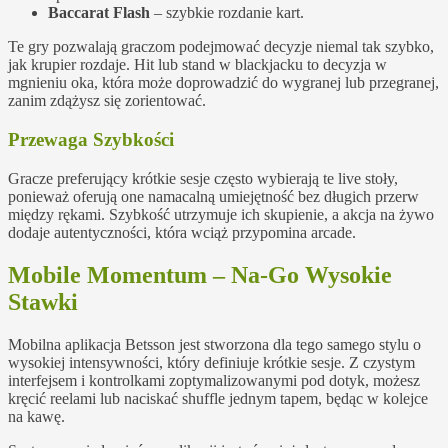
Baccarat Flash
– szybkie rozdanie kart.
Te gry pozwalają graczom podejmować decyzje niemal tak szybko,
jak krupier rozdaje. Hit lub stand w blackjacku to decyzja w
mgnieniu oka, która może doprowadzić do wygranej lub przegranej,
zanim zdążysz się zorientować.
Przewaga Szybkości
Gracze preferujący krótkie sesje często wybierają te live stoły,
ponieważ oferują one namacalną umiejętność bez długich przerw
między rękami. Szybkość utrzymuje ich skupienie, a akcja na żywo
dodaje autentyczności, która wciąż przypomina arcade.
Mobile Momentum – Na‑Go Wysokie
Stawki
Mobilna aplikacja Betsson jest stworzona dla tego samego stylu o
wysokiej intensywności, który definiuje krótkie sesje. Z czystym
interfejsem i kontrolkami zoptymalizowanymi pod dotyk, możesz
kręcić reelami lub naciskać shuffle jednym tapem, będąc w kolejce
na kawę.