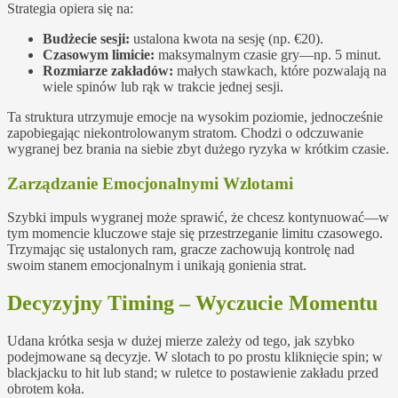
Strategia opiera się na:
Budżecie sesji:
ustalona kwota na sesję (np. €20).
Czasowym limicie:
maksymalnym czasie gry—np. 5 minut.
Rozmiarze zakładów:
małych stawkach, które pozwalają na
wiele spinów lub rąk w trakcie jednej sesji.
Ta struktura utrzymuje emocje na wysokim poziomie, jednocześnie
zapobiegając niekontrolowanym stratom. Chodzi o odczuwanie
wygranej bez brania na siebie zbyt dużego ryzyka w krótkim czasie.
Zarządzanie Emocjonalnymi Wzlotami
Szybki impuls wygranej może sprawić, że chcesz kontynuować—w
tym momencie kluczowe staje się przestrzeganie limitu czasowego.
Trzymając się ustalonych ram, gracze zachowują kontrolę nad
swoim stanem emocjonalnym i unikają gonienia strat.
Decyzyjny Timing – Wyczucie Momentu
Udana krótka sesja w dużej mierze zależy od tego, jak szybko
podejmowane są decyzje. W slotach to po prostu kliknięcie spin; w
blackjacku to hit lub stand; w ruletce to postawienie zakładu przed
obrotem koła.