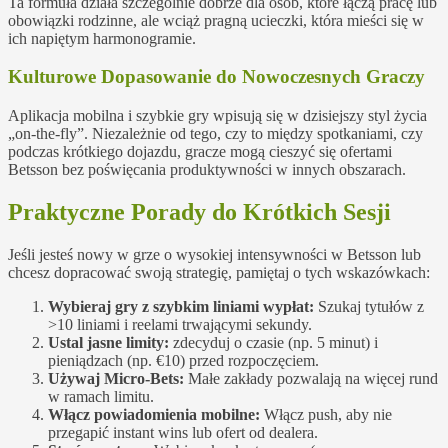
Ta formuła działa szczególnie dobrze dla osób, które łączą pracę lub
obowiązki rodzinne, ale wciąż pragną ucieczki, która mieści się w
ich napiętym harmonogramie.
Kulturowe Dopasowanie do Nowoczesnych Graczy
Aplikacja mobilna i szybkie gry wpisują się w dzisiejszy styl życia
„on‑the‑fly”. Niezależnie od tego, czy to między spotkaniami, czy
podczas krótkiego dojazdu, gracze mogą cieszyć się ofertami
Betsson bez poświęcania produktywności w innych obszarach.
Praktyczne Porady do Krótkich Sesji
Jeśli jesteś nowy w grze o wysokiej intensywności w Betsson lub
chcesz dopracować swoją strategię, pamiętaj o tych wskazówkach:
Wybieraj gry z szybkim liniami wypłat:
Szukaj tytułów z
>10 liniami i reelami trwającymi sekundy.
Ustal jasne limity:
zdecyduj o czasie (np. 5 minut) i
pieniądzach (np. €10) przed rozpoczęciem.
Używaj Micro-Bets:
Małe zakłady pozwalają na więcej rund
w ramach limitu.
Włącz powiadomienia mobilne:
Włącz push, aby nie
przegapić instant wins lub ofert od dealera.