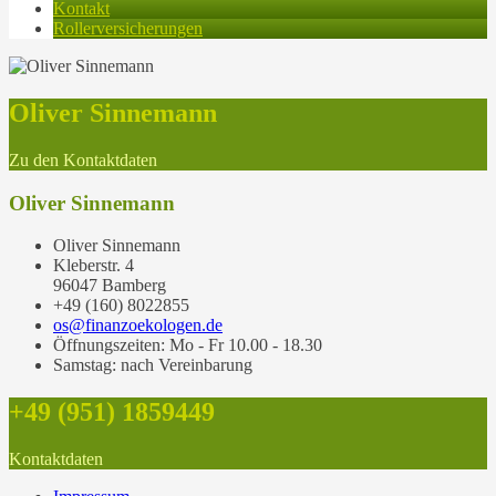
Kontakt
Rollerversicherungen
Oliver Sinnemann
Zu den Kontaktdaten
Oliver Sinnemann
Oliver Sinnemann
Kleberstr. 4
96047 Bamberg
+49 (160) 8022855
os@finanzoekologen.de
Öffnungszeiten: Mo - Fr 10.00 - 18.30
Samstag: nach Vereinbarung
+49 (951) 1859449
Kontaktdaten