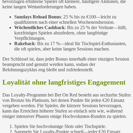
bevorzugen erfahrene Spieler oft kleinere, häufigere Aktionen, die
keine langen Wettanforderungen haben.
Sundays Reload Bonus
: 25 % bis zu €100—leicht zu
qualifizieren nach einer schnellen Wochenendsession.
Wöchentliches Cashback
: Bis zu 25 % der Verluste—hilft,
kurzfristiges Spielen abzufedern, ohne langfristige
Verpflichtungen.
Rakeback
: Bis zu 17 %—ideal für Tischspiel-Enthusiasten,
die oft spielen, aber keine langen Sessions machen.
Der Schlüssel ist, dass jeder Bonus innerhalb einer einzigen Session
beansprucht und genutzt werden kann, sodass der
Belohnungszyklus eng bleibt und zufriedenstellt.
Loyalität ohne langfristiges Engagement
Das Loyalty-Programm bei Bet On Red besteht aus sechzehn Stufen
von Bronze bis Platinum, bei denen Punkte für jeden €20 Einsatz
vergeben werden. Für Spieler, die kürzere Sessions bevorzugen,
kann das Erreichen höherer Stufen so einfach sein wie, während
einiger intensiver Phasen einige Hochvolumen-Runden zu spielen.
Spielen Sie hochvolumige Slots oder Tischspiele.
Sammeln Sie Loyalty-Punkte schnell—jeder €20 Einsatz