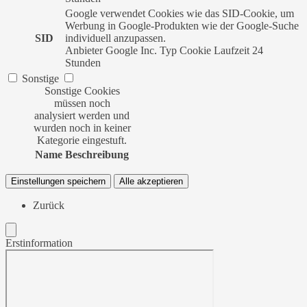
Google verwendet Cookies wie das SID-Cookie, um
Werbung in Google-Produkten wie der Google-Suche
SID
individuell anzupassen.
Anbieter
Google Inc.
Typ
Cookie
Laufzeit
24
Stunden
Sonstige
Sonstige Cookies
müssen noch
analysiert werden und
wurden noch in keiner
Kategorie eingestuft.
Name
Beschreibung
Einstellungen speichern
Alle akzeptieren
Zurück
Erstinformation