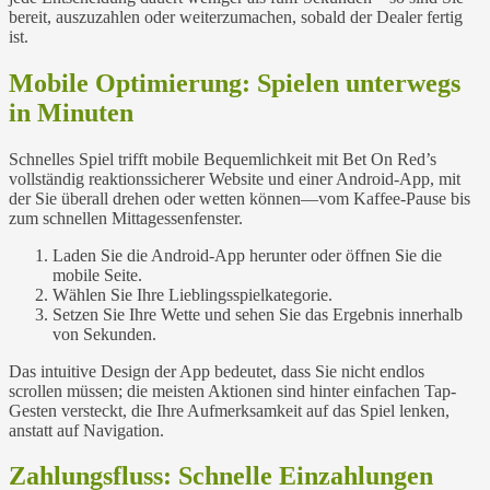
bereit, auszuzahlen oder weiterzumachen, sobald der Dealer fertig
ist.
Mobile Optimierung: Spielen unterwegs
in Minuten
Schnelles Spiel trifft mobile Bequemlichkeit mit Bet On Red’s
vollständig reaktionssicherer Website und einer Android-App, mit
der Sie überall drehen oder wetten können—vom Kaffee-Pause bis
zum schnellen Mittagessenfenster.
Laden Sie die Android-App herunter oder öffnen Sie die
mobile Seite.
Wählen Sie Ihre Lieblingsspielkategorie.
Setzen Sie Ihre Wette und sehen Sie das Ergebnis innerhalb
von Sekunden.
Das intuitive Design der App bedeutet, dass Sie nicht endlos
scrollen müssen; die meisten Aktionen sind hinter einfachen Tap-
Gesten versteckt, die Ihre Aufmerksamkeit auf das Spiel lenken,
anstatt auf Navigation.
Zahlungsfluss: Schnelle Einzahlungen