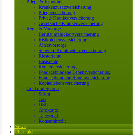
Pflege & Krankheit
Krankenzusatzversicherung
Pflegeversicherung
Private Krankenversicherung
Gesetzliche Krankenversicherung
Rente & Vorsorge
Berufs­unfähigkeitsversicherung
Risikolebensversicherung
Altersvorsorge
Schwere Krankheiten Versicherung
Riesterrente
Basisrente
Rentenversicherung
Fondsgebundene Lebensversicherung
Fondsgebundene Rentenversicherung
Kapitallebensversicherung
Geld und Sparen
Strom
Gas
DSL
Girokonto
Tagesgeld
Konsumkredit
News
Über mich