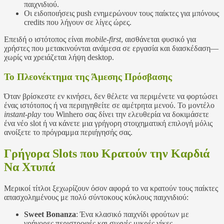
παιχνιδιού.
Οι ειδοποιήσεις push ενημερώνουν τους παίκτες για μπόνους
credits που λήγουν σε λίγες ώρες.
Επειδή ο ιστότοπος είναι
mobile‑first
, αισθάνεται φυσικό για
χρήστες που μετακινούνται ανάμεσα σε εργασία και διασκέδαση—
χωρίς να χρειάζεται λήψη desktop.
Το Πλεονέκτημα της Άμεσης Πρόσβασης
Όταν βρίσκεστε εν κινήσει, δεν θέλετε να περιμένετε να φορτώσει
ένας ιστότοπος ή να περιηγηθείτε σε αμέτρητα μενού. Το μοντέλο
instant‑play
του Winhero σας δίνει την ελευθερία να δοκιμάσετε
ένα νέο slot ή να κάνετε μια γρήγορη στοιχηματική επιλογή μόλις
ανοίξετε το πρόγραμμα περιήγησής σας.
Γρήγορα Slots που Κρατούν την Καρδιά
Να Χτυπά
Μερικοί τίτλοι ξεχωρίζουν όσον αφορά το να κρατούν τους παίκτες
απασχολημένους με πολύ σύντοκους κύκλους παιχνιδιού:
Sweet Bonanza
: Ένα κλασικό παιχνίδι φρούτων με
γρήγορες περιστροφές και συχνές μικρές νίκες.