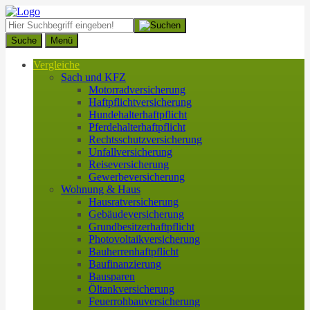
Suche
Menü
Vergleiche
Sach und KFZ
Motorradversicherung
Haftpflichtversicherung
Hundehalterhaftpflicht
Pferdehalterhaftpflicht
Rechtsschutzversicherung
Unfallversicherung
Reiseversicherung
Gewerbeversicherung
Wohnung & Haus
Hausratversicherung
Gebäudeversicherung
Grundbesitzerhaftpflicht
Photovoltaikversicherung
Bauherrenhaftpflicht
Baufinanzierung
Bausparen
Öltankversicherung
Feuerrohbauversicherung