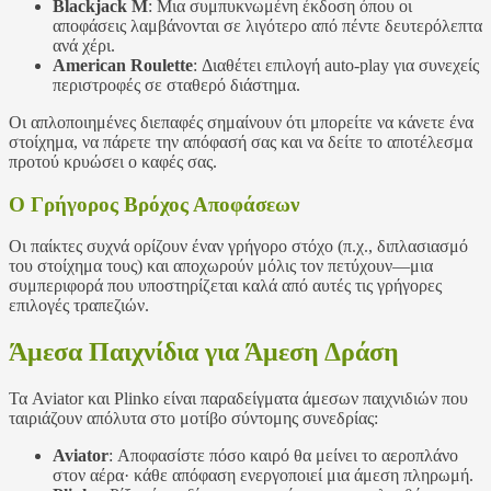
Blackjack M
: Μια συμπυκνωμένη έκδοση όπου οι
αποφάσεις λαμβάνονται σε λιγότερο από πέντε δευτερόλεπτα
ανά χέρι.
American Roulette
: Διαθέτει επιλογή auto‑play για συνεχείς
περιστροφές σε σταθερό διάστημα.
Οι απλοποιημένες διεπαφές σημαίνουν ότι μπορείτε να κάνετε ένα
στοίχημα, να πάρετε την απόφασή σας και να δείτε το αποτέλεσμα
προτού κρυώσει ο καφές σας.
Ο Γρήγορος Βρόχος Αποφάσεων
Οι παίκτες συχνά ορίζουν έναν γρήγορο στόχο (π.χ., διπλασιασμό
του στοίχημα τους) και αποχωρούν μόλις τον πετύχουν—μια
συμπεριφορά που υποστηρίζεται καλά από αυτές τις γρήγορες
επιλογές τραπεζιών.
Άμεσα Παιχνίδια για Άμεση Δράση
Τα Aviator και Plinko είναι παραδείγματα άμεσων παιχνιδιών που
ταιριάζουν απόλυτα στο μοτίβο σύντομης συνεδρίας:
Aviator
: Αποφασίστε πόσο καιρό θα μείνει το αεροπλάνο
στον αέρα· κάθε απόφαση ενεργοποιεί μια άμεση πληρωμή.