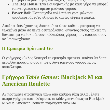
The Dog House
: Ένα slot θεματικής με κάθε γύρο να μπορεί
να ενεργοποιήσει άμεσα μπόνους γύρους.
Power Ball
: Ένα παιχνίδι πολλαπλών γραμμών που
προσφέρει άμεσες πληρωμές καθώς πέφτει η μπάλα.
Αυτά τα slots έχουν σχεδιαστεί έτσι ώστε κάθε περιστροφή να
τελειώνει μέσα σε πέντε δευτερόλεπτα, δίνοντας στους παίκτες τη
δυνατότητα να δοκιμάσουν πολλαπλούς γύρους πριν αποφασίσουν
αν θα συνεχίσουν.
Η Εμπειρία Spin‑and‑Go
Ο γρήγορος κύκλος διατηρεί τη εμπειρία φρέσκια· σπάνια θα δείτε
περισσότερους από δύο ή τρεις συνεχόμενους γύρους χωρίς
αποτέλεσμα.
Γρήγορα
Table Games
: Blackjack M και
American Roulette
Αν προτιμάτε στρατηγική πάνω από καθαρή τύχη αλλά θέλετε
ακόμα γρήγορα αποτελέσματα, τα table games όπως το Blackjack
M και η American Roulette ταιριάζουν απόλυτα.