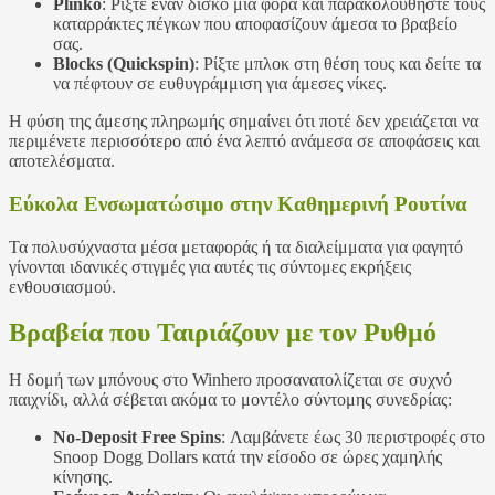
Plinko
: Ρίξτε έναν δίσκο μια φορά και παρακολουθήστε τους
καταρράκτες πέγκων που αποφασίζουν άμεσα το βραβείο
σας.
Blocks (Quickspin)
: Ρίξτε μπλοκ στη θέση τους και δείτε τα
να πέφτουν σε ευθυγράμμιση για άμεσες νίκες.
Η φύση της άμεσης πληρωμής σημαίνει ότι ποτέ δεν χρειάζεται να
περιμένετε περισσότερο από ένα λεπτό ανάμεσα σε αποφάσεις και
αποτελέσματα.
Εύκολα Ενσωματώσιμο στην Καθημερινή Ρουτίνα
Τα πολυσύχναστα μέσα μεταφοράς ή τα διαλείμματα για φαγητό
γίνονται ιδανικές στιγμές για αυτές τις σύντομες εκρήξεις
ενθουσιασμού.
Βραβεία που Ταιριάζουν με τον Ρυθμό
Η δομή των μπόνους στο Winhero προσανατολίζεται σε συχνό
παιχνίδι, αλλά σέβεται ακόμα το μοντέλο σύντομης συνεδρίας:
No‑Deposit Free Spins
: Λαμβάνετε έως 30 περιστροφές στο
Snoop Dogg Dollars κατά την είσοδο σε ώρες χαμηλής
κίνησης.