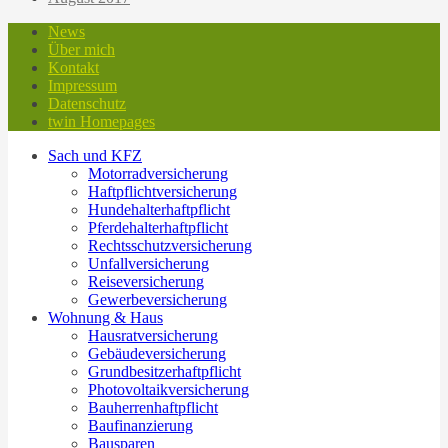
News
Über mich
Kontakt
Impressum
Datenschutz
twin Homepages
Sach und KFZ
Motorradversicherung
Haftpflichtversicherung
Hundehalterhaftpflicht
Pferdehalterhaftpflicht
Rechtsschutzversicherung
Unfallversicherung
Reiseversicherung
Gewerbeversicherung
Wohnung & Haus
Hausratversicherung
Gebäudeversicherung
Grundbesitzerhaftpflicht
Photovoltaikversicherung
Bauherrenhaftpflicht
Baufinanzierung
Bausparen