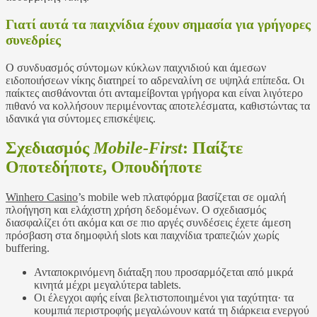
Γιατί αυτά τα παιχνίδια έχουν σημασία για γρήγορες
συνεδρίες
Ο συνδυασμός σύντομων κύκλων παιχνιδιού και άμεσων
ειδοποιήσεων νίκης διατηρεί το αδρεναλίνη σε υψηλά επίπεδα. Οι
παίκτες αισθάνονται ότι ανταμείβονται γρήγορα και είναι λιγότερο
πιθανό να κολλήσουν περιμένοντας αποτελέσματα, καθιστώντας τα
ιδανικά για σύντομες επισκέψεις.
Σχεδιασμός
Mobile‑First
: Παίξτε
Οποτεδήποτε, Οπουδήποτε
Winhero Casino
’s mobile web πλατφόρμα βασίζεται σε ομαλή
πλοήγηση και ελάχιστη χρήση δεδομένων. Ο σχεδιασμός
διασφαλίζει ότι ακόμα και σε πιο αργές συνδέσεις έχετε άμεση
πρόσβαση στα δημοφιλή slots και παιχνίδια τραπεζιών χωρίς
buffering.
Ανταποκρινόμενη διάταξη που προσαρμόζεται από μικρά
κινητά μέχρι μεγαλύτερα tablets.
Οι έλεγχοι αφής είναι βελτιστοποιημένοι για ταχύτητα· τα
κουμπιά περιστροφής μεγαλώνουν κατά τη διάρκεια ενεργού