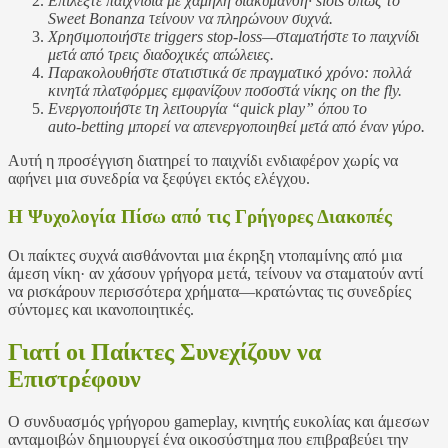
Επιλέξτε παιχνίδια με χαμηλή διακύμανση· slots όπως το
Sweet Bonanza τείνουν να πληρώνουν συχνά.
Χρησιμοποιήστε triggers stop‑loss—σταματήστε το παιχνίδι
μετά από τρεις διαδοχικές απώλειες.
Παρακολουθήστε στατιστικά σε πραγματικό χρόνο: πολλά
κινητά πλατφόρμες εμφανίζουν ποσοστά νίκης on the fly.
Ενεργοποιήστε τη λειτουργία “quick play” όπου το
auto‑betting μπορεί να απενεργοποιηθεί μετά από έναν γύρο.
Αυτή η προσέγγιση διατηρεί το παιχνίδι ενδιαφέρον χωρίς να
αφήνει μια συνεδρία να ξεφύγει εκτός ελέγχου.
Η Ψυχολογία Πίσω από τις Γρήγορες Διακοπές
Οι παίκτες συχνά αισθάνονται μια έκρηξη ντοπαμίνης από μια
άμεση νίκη· αν χάσουν γρήγορα μετά, τείνουν να σταματούν αντί
να ρισκάρουν περισσότερα χρήματα—κρατώντας τις συνεδρίες
σύντομες και ικανοποιητικές.
Γιατί οι Παίκτες Συνεχίζουν να
Επιστρέφουν
Ο συνδυασμός γρήγορου gameplay, κινητής ευκολίας και άμεσων
ανταμοιβών δημιουργεί ένα οικοσύστημα που επιβραβεύει την