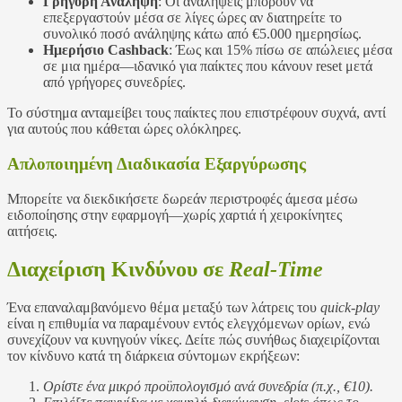
Γρήγορη Ανάληψη
: Οι αναλήψεις μπορούν να
επεξεργαστούν μέσα σε λίγες ώρες αν διατηρείτε το
συνολικό ποσό ανάληψης κάτω από €5.000 ημερησίως.
Ημερήσιο Cashback
: Έως και 15% πίσω σε απώλειες μέσα
σε μια ημέρα—ιδανικό για παίκτες που κάνουν reset μετά
από γρήγορες συνεδρίες.
Το σύστημα ανταμείβει τους παίκτες που επιστρέφουν συχνά, αντί
για αυτούς που κάθεται ώρες ολόκληρες.
Απλοποιημένη Διαδικασία Εξαργύρωσης
Μπορείτε να διεκδικήσετε δωρεάν περιστροφές άμεσα μέσω
ειδοποίησης στην εφαρμογή—χωρίς χαρτιά ή χειροκίνητες
αιτήσεις.
Διαχείριση Κινδύνου σε
Real‑Time
Ένα επαναλαμβανόμενο θέμα μεταξύ των λάτρεις του
quick‑play
είναι η επιθυμία να παραμένουν εντός ελεγχόμενων ορίων, ενώ
συνεχίζουν να κυνηγούν νίκες. Δείτε πώς συνήθως διαχειρίζονται
τον κίνδυνο κατά τη διάρκεια σύντομων εκρήξεων:
Ορίστε ένα μικρό προϋπολογισμό ανά συνεδρία (π.χ., €10).