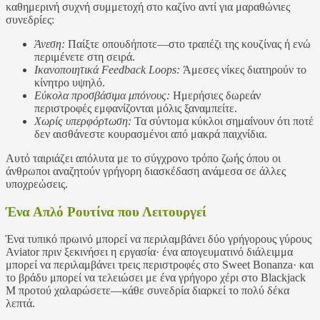
καθημερινή συχνή συμμετοχή στο καζίνο αντί για μαραθώνιες
συνεδρίες:
Άνεση:
Παίξτε οπουδήποτε—στο τραπέζι της κουζίνας ή ενώ
περιμένετε στη σειρά.
Ικανοποιητικά Feedback Loops:
Άμεσες νίκες διατηρούν το
κίνητρο υψηλό.
Εύκολα προσβάσιμα μπόνους:
Ημερήσιες δωρεάν
περιστροφές εμφανίζονται μόλις ξαναμπείτε.
Χωρίς υπερφόρτωση:
Τα σύντομα κύκλοι σημαίνουν ότι ποτέ
δεν αισθάνεστε κουρασμένοι από μακρά παιχνίδια.
Αυτό ταιριάζει απόλυτα με το σύγχρονο τρόπο ζωής όπου οι
άνθρωποι αναζητούν γρήγορη διασκέδαση ανάμεσα σε άλλες
υποχρεώσεις.
Ένα Απλό Ρουτίνα που Λειτουργεί
Ένα τυπικό πρωινό μπορεί να περιλαμβάνει δύο γρήγορους γύρους
Aviator πριν ξεκινήσει η εργασία· ένα απογευματινό διάλειμμα
μπορεί να περιλαμβάνει τρεις περιστροφές στο Sweet Bonanza· και
το βράδυ μπορεί να τελειώσει με ένα γρήγορο χέρι στο Blackjack
M προτού χαλαρώσετε—κάθε συνεδρία διαρκεί το πολύ δέκα
λεπτά.