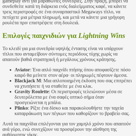
gameplay αντί για μαραθώνιες συνεδρίες. Στην πράξη, μπορεί να
συνδεθείτε κατά τη διάρκεια ενός διαλείμματος καφέ, να κάνετε
τρεις περιστροφές σε ένα συναρπαστικό Megaways τίτλο, να
πετύχετε μια μέτρια πληρωμή, και μετά να κάνετε μια γρήγορη
ρουλέτα πριν επιστρέψετε στη δουλειά.
Επιλογές παιχνιδιών για
Lightning Wins
Το κλειδί για μια συνεδρία υψηλής έντασης είναι να υπάρχουν
τίτλοι που ανταμείβουν σύντομες περιόδους τύχης χωρίς να
απαιτούν βαθιά στρατηγική ή μεγάλους χρόνους κράτησης.
Aviator
: Ένα απλό παιχνίδι πτήσης όπου αποφασίζετε πόσο
καιρό θα μείνετε στον αέρα· οι πληρωμές πέφτουν άμεσα.
Blackjack M
: Μια απλοποιημένη έκδοση που σας επιτρέπει
να χτυπήσετε ή να σταθείτε με ένα κλικ.
Gravity Roulette
: Οι περιστροφές τελειώνουν μέσα σε
δευτερόλεπτα με ένα σαφές οπτικό σήμα όταν
προσγειώνεται η μπάλα.
Plinko
: Ρίξτε ένα δίσκο και παρακολουθήστε την ταχεία
καταρράκωση των πέγκων που καθορίζουν το βραβείο σας.
Αυτά τα παιχνίδια επιλέγονται για τον χαμηλό χρόνο που απαιτούν
ανά γύρο, ενώ συνεχίζουν να προσφέρουν την αίσθηση της
αυθόρμητης νίκης.